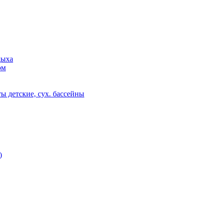
дыха
ом
ы детские, сух. бассейны
)