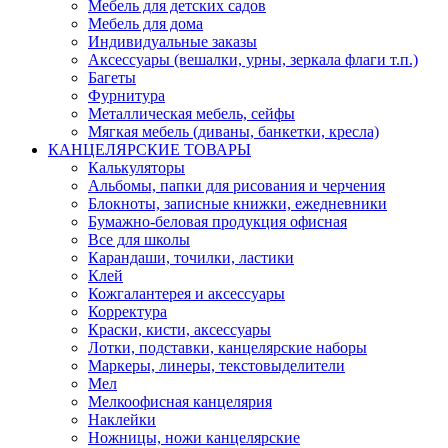
Мебель для детских садов
Мебель для дома
Индивидуальные заказы
Аксессуары (вешалки, урны, зеркала флаги т.п.)
Багеты
Фурнитура
Металлическая мебель, сейфы
Мягкая мебель (диваны, банкетки, кресла)
КАНЦЕЛЯРСКИЕ ТОВАРЫ
Калькуляторы
Альбомы, папки для рисования и черчения
Блокноты, записные книжки, ежедневники
Бумажно-беловая продукция офисная
Все для школы
Карандаши, точилки, ластики
Клей
Кожгалантерея и аксессуары
Корректура
Краски, кисти, аксессуары
Лотки, подставки, канцелярские наборы
Маркеры, линеры, текстовыделители
Мел
Мелкоофисная канцелярия
Наклейки
Ножницы, ножи канцелярские