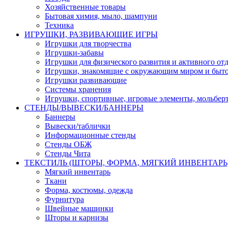
Хозяйственные товары
Бытовая химия, мыло, шампуни
Техника
ИГРУШКИ, РАЗВИВАЮЩИЕ ИГРЫ
Игрушки для творчества
Игрушки-забавы
Игрушки для физического развития и активного от
Игрушки, знакомящие с окружающим миром и быт
Игрушки развивающие
Системы хранения
Игрушки, спортивные, игровые элементы, мольберт
СТЕНДЫ/ВЫВЕСКИ/БАННЕРЫ
Баннеры
Вывески/таблички
Информационные стенды
Стенды ОБЖ
Стенды Чита
ТЕКСТИЛЬ (ШТОРЫ, ФОРМА, МЯГКИЙ ИНВЕНТАРЬ
Мягкий инвентарь
Ткани
Форма, костюмы, одежда
Фурнитура
Швейные машинки
Шторы и карнизы