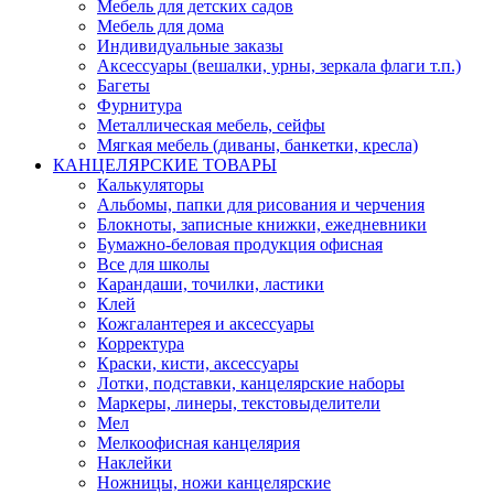
Мебель для детских садов
Мебель для дома
Индивидуальные заказы
Аксессуары (вешалки, урны, зеркала флаги т.п.)
Багеты
Фурнитура
Металлическая мебель, сейфы
Мягкая мебель (диваны, банкетки, кресла)
КАНЦЕЛЯРСКИЕ ТОВАРЫ
Калькуляторы
Альбомы, папки для рисования и черчения
Блокноты, записные книжки, ежедневники
Бумажно-беловая продукция офисная
Все для школы
Карандаши, точилки, ластики
Клей
Кожгалантерея и аксессуары
Корректура
Краски, кисти, аксессуары
Лотки, подставки, канцелярские наборы
Маркеры, линеры, текстовыделители
Мел
Мелкоофисная канцелярия
Наклейки
Ножницы, ножи канцелярские