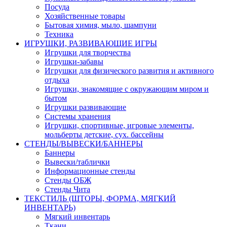
Посуда
Хозяйственные товары
Бытовая химия, мыло, шампуни
Техника
ИГРУШКИ, РАЗВИВАЮЩИЕ ИГРЫ
Игрушки для творчества
Игрушки-забавы
Игрушки для физического развития и активного
отдыха
Игрушки, знакомящие с окружающим миром и
бытом
Игрушки развивающие
Системы хранения
Игрушки, спортивные, игровые элементы,
мольберты детские, сух. бассейны
СТЕНДЫ/ВЫВЕСКИ/БАННЕРЫ
Баннеры
Вывески/таблички
Информационные стенды
Стенды ОБЖ
Стенды Чита
ТЕКСТИЛЬ (ШТОРЫ, ФОРМА, МЯГКИЙ
ИНВЕНТАРЬ)
Мягкий инвентарь
Ткани