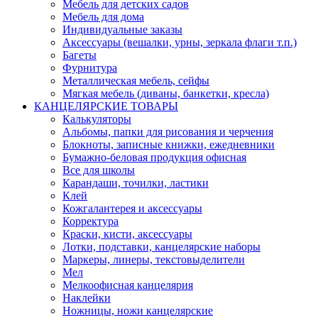
Мебель для детских садов
Мебель для дома
Индивидуальные заказы
Аксессуары (вешалки, урны, зеркала флаги т.п.)
Багеты
Фурнитура
Металлическая мебель, сейфы
Мягкая мебель (диваны, банкетки, кресла)
КАНЦЕЛЯРСКИЕ ТОВАРЫ
Калькуляторы
Альбомы, папки для рисования и черчения
Блокноты, записные книжки, ежедневники
Бумажно-беловая продукция офисная
Все для школы
Карандаши, точилки, ластики
Клей
Кожгалантерея и аксессуары
Корректура
Краски, кисти, аксессуары
Лотки, подставки, канцелярские наборы
Маркеры, линеры, текстовыделители
Мел
Мелкоофисная канцелярия
Наклейки
Ножницы, ножи канцелярские