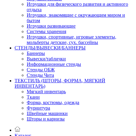
Игрушки для физического развития и активного
отдыха
Игрушки, знакомящие с окружающим миром и
бытом
Игрушки развивающие
Системы хранения
Игрушки, спортивные, игровые элементы,
мольберты детские, сух. бассейны
СТЕНДЫ/ВЫВЕСКИ/БАННЕРЫ
Баннеры
Вывески/таблички
Информационные стенды
Стенды ОБЖ
Стенды Чита
ТЕКСТИЛЬ (ШТОРЫ, ФОРМА, МЯГКИЙ
ИНВЕНТАРЬ)
Мягкий инвентарь
Ткани
Форма, костюмы, одежда
Фурнитура
Швейные машинки
Шторы и карнизы
Каталог