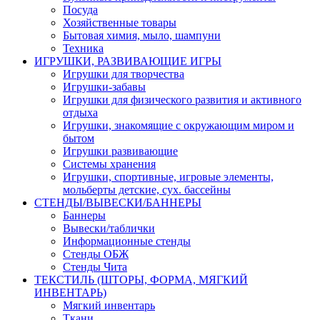
Посуда
Хозяйственные товары
Бытовая химия, мыло, шампуни
Техника
ИГРУШКИ, РАЗВИВАЮЩИЕ ИГРЫ
Игрушки для творчества
Игрушки-забавы
Игрушки для физического развития и активного
отдыха
Игрушки, знакомящие с окружающим миром и
бытом
Игрушки развивающие
Системы хранения
Игрушки, спортивные, игровые элементы,
мольберты детские, сух. бассейны
СТЕНДЫ/ВЫВЕСКИ/БАННЕРЫ
Баннеры
Вывески/таблички
Информационные стенды
Стенды ОБЖ
Стенды Чита
ТЕКСТИЛЬ (ШТОРЫ, ФОРМА, МЯГКИЙ
ИНВЕНТАРЬ)
Мягкий инвентарь
Ткани