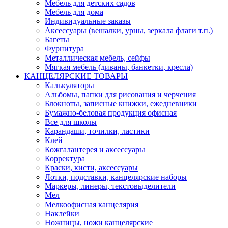
Мебель для детских садов
Мебель для дома
Индивидуальные заказы
Аксессуары (вешалки, урны, зеркала флаги т.п.)
Багеты
Фурнитура
Металлическая мебель, сейфы
Мягкая мебель (диваны, банкетки, кресла)
КАНЦЕЛЯРСКИЕ ТОВАРЫ
Калькуляторы
Альбомы, папки для рисования и черчения
Блокноты, записные книжки, ежедневники
Бумажно-беловая продукция офисная
Все для школы
Карандаши, точилки, ластики
Клей
Кожгалантерея и аксессуары
Корректура
Краски, кисти, аксессуары
Лотки, подставки, канцелярские наборы
Маркеры, линеры, текстовыделители
Мел
Мелкоофисная канцелярия
Наклейки
Ножницы, ножи канцелярские