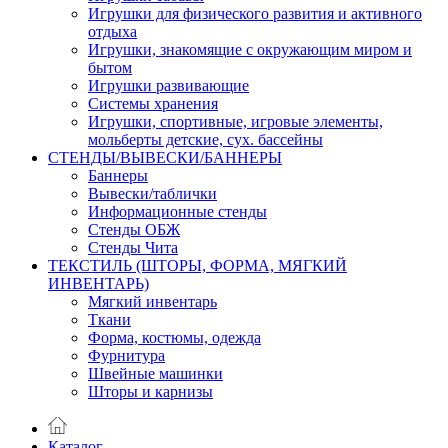
Игрушки для физического развития и активного
отдыха
Игрушки, знакомящие с окружающим миром и
бытом
Игрушки развивающие
Системы хранения
Игрушки, спортивные, игровые элементы,
мольберты детские, сух. бассейны
СТЕНДЫ/ВЫВЕСКИ/БАННЕРЫ
Баннеры
Вывески/таблички
Информационные стенды
Стенды ОБЖ
Стенды Чита
ТЕКСТИЛЬ (ШТОРЫ, ФОРМА, МЯГКИЙ
ИНВЕНТАРЬ)
Мягкий инвентарь
Ткани
Форма, костюмы, одежда
Фурнитура
Швейные машинки
Шторы и карнизы
Каталог