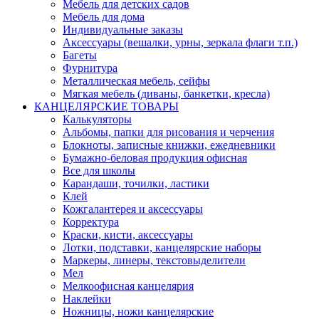
Мебель для детских садов
Мебель для дома
Индивидуальные заказы
Аксессуары (вешалки, урны, зеркала флаги т.п.)
Багеты
Фурнитура
Металлическая мебель, сейфы
Мягкая мебель (диваны, банкетки, кресла)
КАНЦЕЛЯРСКИЕ ТОВАРЫ
Калькуляторы
Альбомы, папки для рисования и черчения
Блокноты, записные книжки, ежедневники
Бумажно-беловая продукция офисная
Все для школы
Карандаши, точилки, ластики
Клей
Кожгалантерея и аксессуары
Корректура
Краски, кисти, аксессуары
Лотки, подставки, канцелярские наборы
Маркеры, линеры, текстовыделители
Мел
Мелкоофисная канцелярия
Наклейки
Ножницы, ножи канцелярские