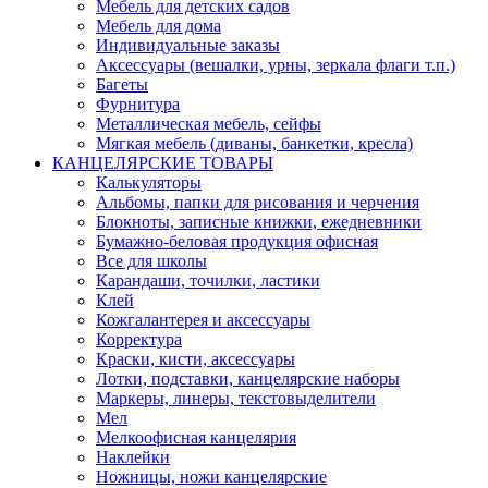
Мебель для детских садов
Мебель для дома
Индивидуальные заказы
Аксессуары (вешалки, урны, зеркала флаги т.п.)
Багеты
Фурнитура
Металлическая мебель, сейфы
Мягкая мебель (диваны, банкетки, кресла)
КАНЦЕЛЯРСКИЕ ТОВАРЫ
Калькуляторы
Альбомы, папки для рисования и черчения
Блокноты, записные книжки, ежедневники
Бумажно-беловая продукция офисная
Все для школы
Карандаши, точилки, ластики
Клей
Кожгалантерея и аксессуары
Корректура
Краски, кисти, аксессуары
Лотки, подставки, канцелярские наборы
Маркеры, линеры, текстовыделители
Мел
Мелкоофисная канцелярия
Наклейки
Ножницы, ножи канцелярские