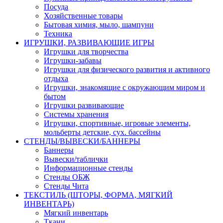
Посуда
Хозяйственные товары
Бытовая химия, мыло, шампуни
Техника
ИГРУШКИ, РАЗВИВАЮЩИЕ ИГРЫ
Игрушки для творчества
Игрушки-забавы
Игрушки для физического развития и активного
отдыха
Игрушки, знакомящие с окружающим миром и
бытом
Игрушки развивающие
Системы хранения
Игрушки, спортивные, игровые элементы,
мольберты детские, сух. бассейны
СТЕНДЫ/ВЫВЕСКИ/БАННЕРЫ
Баннеры
Вывески/таблички
Информационные стенды
Стенды ОБЖ
Стенды Чита
ТЕКСТИЛЬ (ШТОРЫ, ФОРМА, МЯГКИЙ
ИНВЕНТАРЬ)
Мягкий инвентарь
Ткани