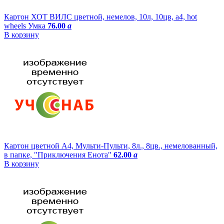
Картон ХОТ ВИЛС цветной, немелов, 10л, 10цв, а4, hot
wheels Умка
76.00
a
В корзину
Картон цветной A4, Мульти-Пульти, 8л., 8цв., немелованный,
в папке, "Приключения Енота"
62.00
a
В корзину